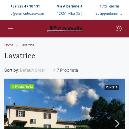
+39 328 47 30 131
Via Alberione 4
Tutti i giorni
info@piemontecase.com
12051 Alba (Cn)
Su appuntamento
Home
Lavatrice
Lavatrice
Sort by:
7 Proprietà
Default Order
IN PRIMO PIANO
VENDITA