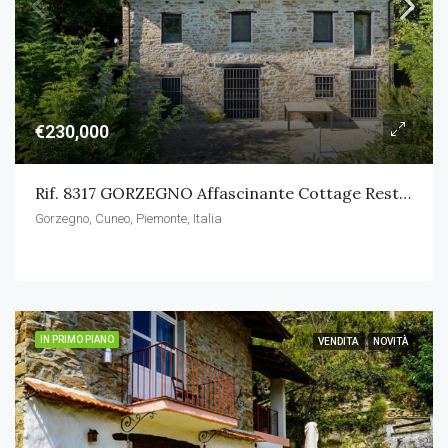
€230,000
Rif. 8317 GORZEGNO Affascinante Cottage Restaurato In Pietra Di Langa
Gorzegno, Cuneo, Piemonte, Italia
IN PRIMO PIANO
VENDITA
NOVITÀ