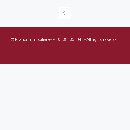
© Prandi Immobiliare - P.I. 03385350040 - All rights reserved.