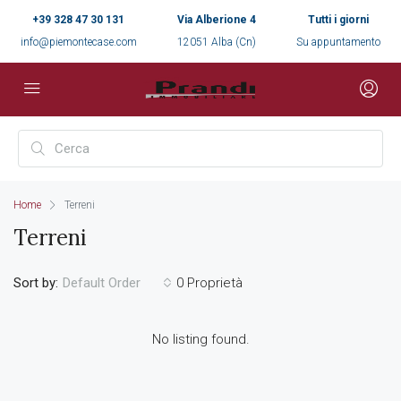
+39 328 47 30 131
Via Alberione 4
Tutti i giorni
info@piemontecase.com
12051 Alba (Cn)
Su appuntamento
Home
Terreni
Terreni
Sort by:
0 Proprietà
Default Order
No listing found.