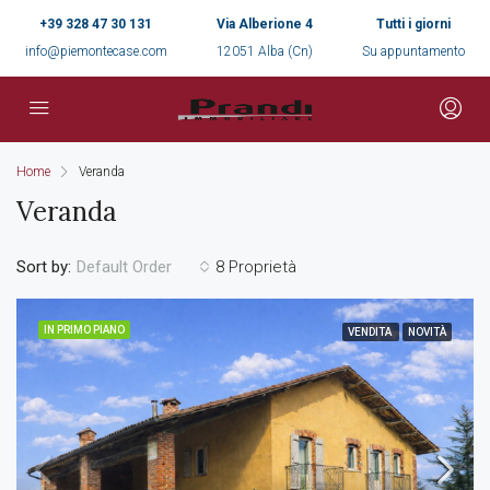
+39 328 47 30 131
Via Alberione 4
Tutti i giorni
info@piemontecase.com
12051 Alba (Cn)
Su appuntamento
Home
Veranda
Veranda
Sort by:
8 Proprietà
Default Order
IN PRIMO PIANO
VENDITA
NOVITÀ