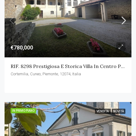
€780,000
RIF. 8298 Prestigiosa E Storica Villa In Centro Paese
Cortemilia, Cuneo, Piemonte, 12074, Italia
IN PRIMO PIANO
VENDITA
NOVITÀ