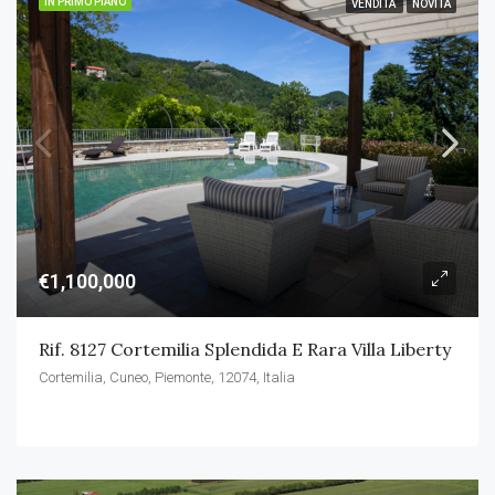
IN PRIMO PIANO
VENDITA
NOVITÀ
€1,100,000
Rif. 8127 Cortemilia Splendida E Rara Villa Liberty
Cortemilia, Cuneo, Piemonte, 12074, Italia