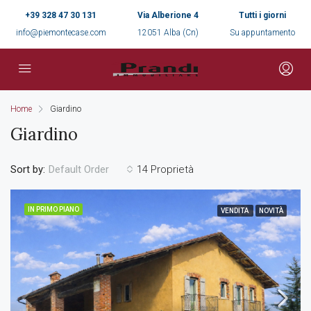
+39 328 47 30 131
Via Alberione 4
Tutti i giorni
info@piemontecase.com
12051 Alba (Cn)
Su appuntamento
Home
Giardino
Giardino
Sort by:
14 Proprietà
Default Order
IN PRIMO PIANO
VENDITA
NOVITÀ