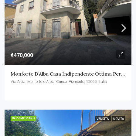
€470,000
Monforte D’Alba Casa Indipendente Ottima Per Abitazione E Attività
Via Alba, Monforte d'Alba, Cuneo, Piemonte, 12065, Italia
IN PRIMO PIANO
VENDITA
NOVITÀ