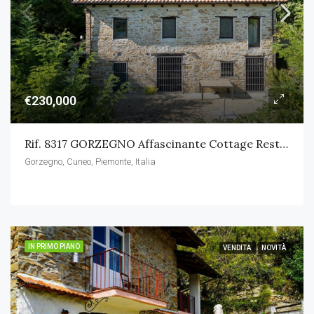
€230,000
Rif. 8317 GORZEGNO Affascinante Cottage Restaurato In Pietra Di Langa
Gorzegno, Cuneo, Piemonte, Italia
IN PRIMO PIANO
VENDITA
NOVITÀ