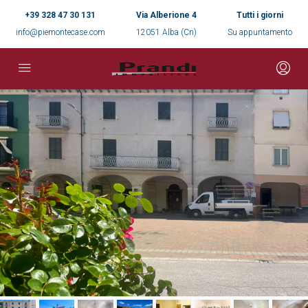
+39 328 47 30 131
Via Alberione 4
Tutti i giorni
info@piemontecase.com
12051 Alba (Cn)
Su appuntamento