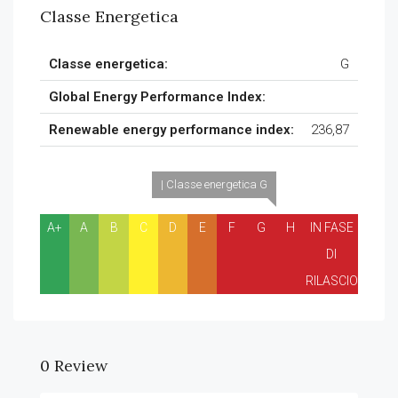
Classe Energetica
Classe energetica:
G
Global Energy Performance Index:
Renewable energy performance index:
236,87
| Classe energetica G
A+
A
B
C
D
E
F
G
H
IN FASE
DI
RILASCIO
0 Review