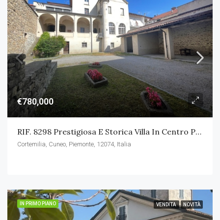
€780,000
RIF. 8298 Prestigiosa E Storica Villa In Centro Paese
Cortemilia, Cuneo, Piemonte, 12074, Italia
IN PRIMO PIANO
VENDITA
NOVITÀ