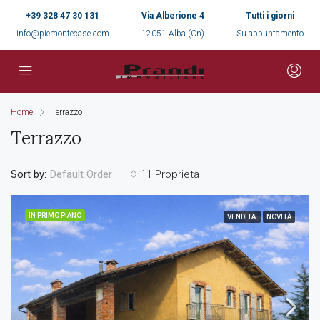
+39 328 47 30 131
Via Alberione 4
Tutti i giorni
info@piemontecase.com
12051 Alba (Cn)
Su appuntamento
Home
Terrazzo
Terrazzo
Sort by:
11 Proprietà
Default Order
IN PRIMO PIANO
VENDITA
NOVITÀ