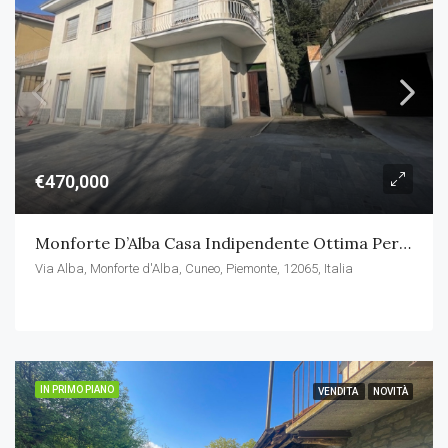
€470,000
Monforte D’Alba Casa Indipendente Ottima Per Abitazione E Attività
Via Alba, Monforte d'Alba, Cuneo, Piemonte, 12065, Italia
IN PRIMO PIANO
VENDITA
NOVITÀ