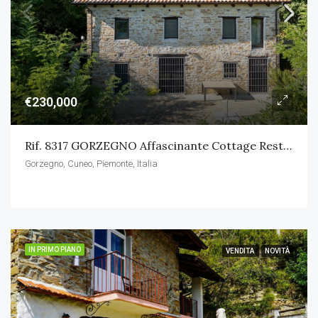
€230,000
Rif. 8317 GORZEGNO Affascinante Cottage Restaurato In Pietra Di Langa
Gorzegno, Cuneo, Piemonte, Italia
IN PRIMO PIANO
VENDITA
NOVITÀ